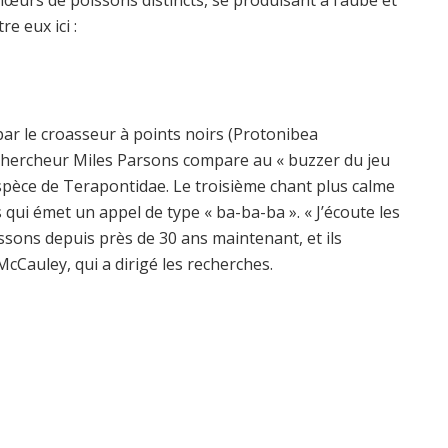
e eux ici :
par le croasseur à points noirs (Protonibea
 chercheur Miles Parsons compare au « buzzer du jeu
spèce de Terapontidae. Le troisième chant plus calme
 qui émet un appel de type « ba-ba-ba ». « J’écoute les
issons depuis près de 30 ans maintenant, et ils
McCauley, qui a dirigé les recherches.