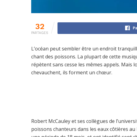
32
Pa
PARTAGES
L’océan peut sembler être un endroit tranquil
chant des poissons. La plupart de cette musiq
répètent sans cesse les mêmes appels. Mais lo
chevauchent, ils forment un chœur.
Robert McCauley et ses collègues de l’universi
poissons chanteurs dans les eaux côtières au l
une période de 18 mois, et ont identifié sept c