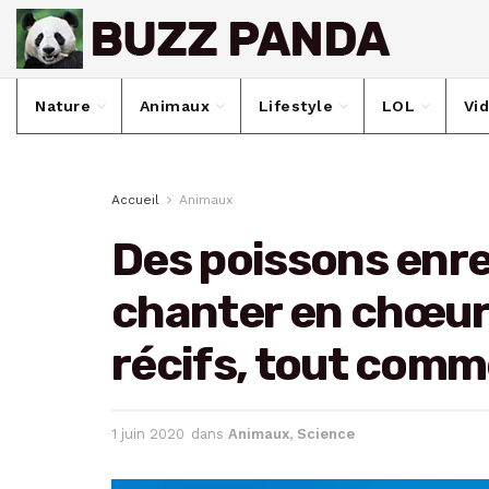
Nature
Animaux
Lifestyle
LOL
Vi
Accueil
Animaux
Des poissons enre
chanter en chœur à
récifs, tout comm
1 juin 2020
dans
Animaux
,
Science