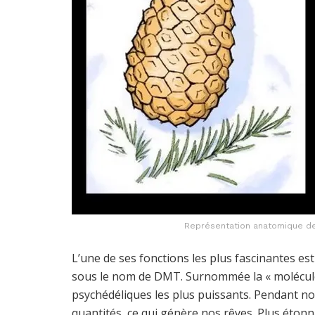
Représentation anatomique de
L’une de ses fonctions les plus fascinantes e
sous le nom de DMT. Surnommée la « molécule 
psychédéliques les plus puissants. Pendant not
quantités, ce qui génère nos rêves. Plus étonn