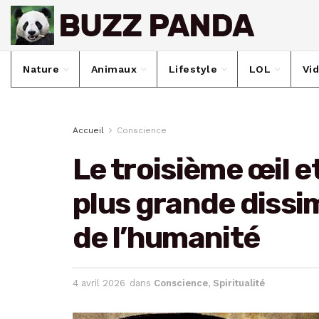
Nature
Animaux
Lifestyle
LOL
Vi
Accueil
Conscience
Le troisième œil et
plus grande dissim
de l’humanité
4 avril 2026
dans
Conscience
,
Spiritualité