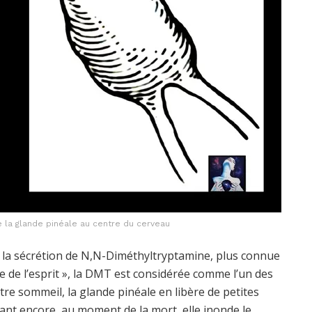
 la glande pinéale au centre du cerveau
st la sécrétion de N,N-Diméthyltryptamine, plus connue
de l’esprit », la DMT est considérée comme l’un des
re sommeil, la glande pinéale en libère de petites
ant encore, au moment de la mort, elle inonde le