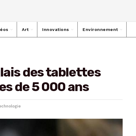
déos
Art
Innovations
Environnement
glais des tablettes
les de 5 000 ans
echnologie