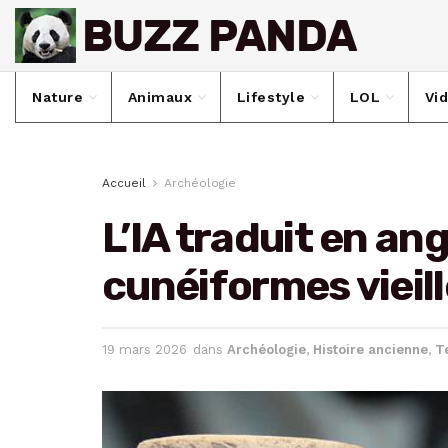
Nature
Animaux
Lifestyle
LOL
Vi
Accueil
Archéologie
L’IA traduit en an
cunéiformes vieil
19 mars 2026
dans
Archéologie
,
Histoire ancienne
,
T