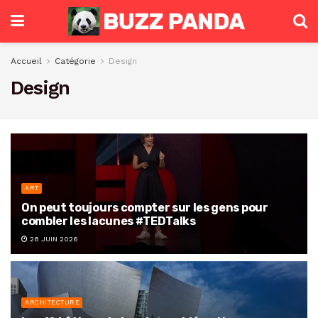
Accueil
Catégorie
Design
Design
ART
On peut toujours compter sur les gens pour
combler les lacunes #TEDTalks
28 JUIN 2026
ARCHITECTURE