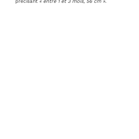
précisant
« entre 1 et 3 mois, 56 cm »
.