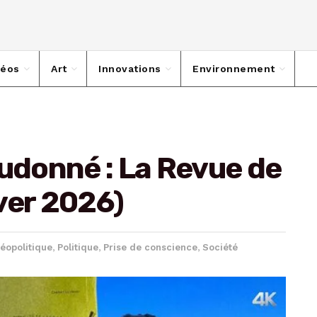
déos
Art
Innovations
Environnement
eudonné : La Revue de
ver 2026)
éopolitique
,
Politique
,
Prise de conscience
,
Société