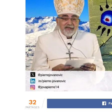
32
Pa
PARTAGES