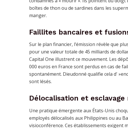
condamnés à « mourir ». Ils pointent du doigt 
boîtes de thon ou de sardines dans les super
manger.
Faillites bancaires et fusio
Sur le plan financier, l’émission révèle que plu
pour une valeur totale de 45 milliards de doll
Capital One illustrent ce mouvement. Les dépô
000 euros en France sont perdus en cas de fai
spontanément. Dieudonné qualifie cela d' »enc
sont lésés.
Délocalisation et esclavag
Une pratique émergente aux États-Unis choque 
employés délocalisés aux Philippines ou au Ban
visioconférence. Ces établissements exigent m