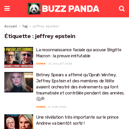
Accueil
Tag
jeffrey epstein
Étiquette :
jeffrey epstein
La reconnaissance faciale qui accuse Brigitte
Macron : la preuve irréfutable
ADMIN
31 JUILLET 2026
Britney Spears a affirmé qu’Oprah Winfrey,
Jeffrey Epstein et des membres de l’élite
avaient orchestré des événements qui l’ont
traumatisée et contrôlée pendant des années.
🤔💭
ADMIN
6 JUIN 2026
Une révélation très importante sur le prince
Andrew va bientôt sortir !