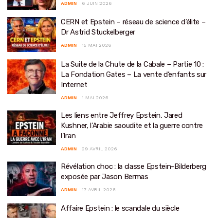
ADMIN
6 JUIN 2026
CERN et Epstein – réseau de science d’élite –
Dr Astrid Stuckelberger
ADMIN
15 MAI 2026
La Suite de la Chute de la Cabale – Partie 10 :
La Fondation Gates – La vente d’enfants sur
Internet
ADMIN
1 MAI 2026
Les liens entre Jeffrey Epstein, Jared
Kushner, l’Arabie saoudite et la guerre contre
l’Iran
ADMIN
29 AVRIL 2026
Révélation choc : la classe Epstein-Bilderberg
exposée par Jason Bermas
ADMIN
17 AVRIL 2026
Affaire Epstein : le scandale du siècle