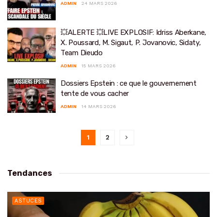
ADMIN
24 MARS 2026
💥ALERTE 💥LIVE EXPLOSIF: Idriss Aberkane,
X. Poussard, M. Sigaut, P. Jovanovic, Sidaty,
Team Dieudo
ADMIN
15 MARS 2026
Dossiers Epstein : ce que le gouvernement
tente de vous cacher
ADMIN
14 MARS 2026
1
2
Tendances
ASTUCES