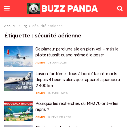
Accueil
Tag
sécurité aérienne
Étiquette :
sécurité aérienne
Ce planeur perd une aile en plein vol – mais le
pilote réussit quand même à le poser
ADMIN
28 JUIN 2026
L’avion fantôme : tous à bord étaient morts
depuis 4 heures alors que l’appareil a parcouru
2 400 km
ADMIN
19 AVRIL 2026
Pourquoi les recherches du MH370 ont-elles
repris ?
ADMIN
12 FÉVRIER 2026