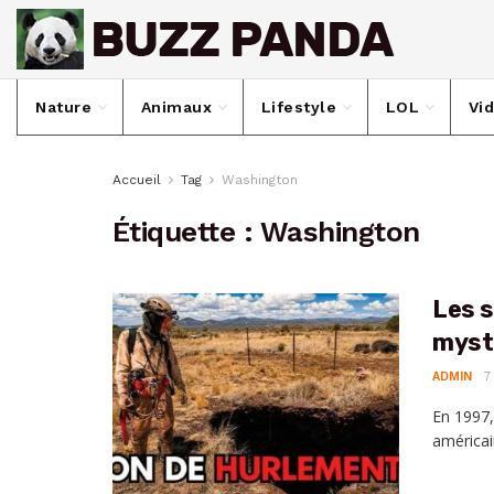
Nature
Animaux
Lifestyle
LOL
Vi
Accueil
Tag
Washington
Étiquette :
Washington
Les s
mystè
ADMIN
7
En 1997,
américai