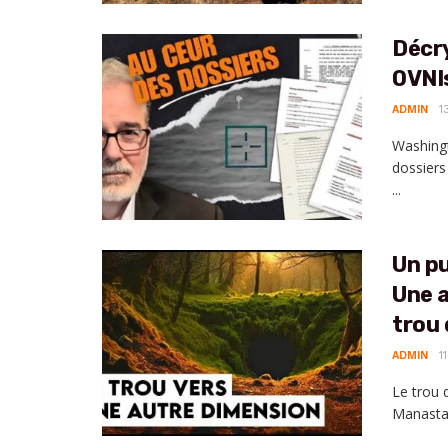
Décr
OVNIs
ADMIN
1
Washingt
dossiers
...
Un pu
Une a
trou 
ADMIN
1
Le trou 
Manastas