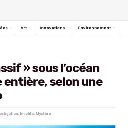
déos
Art
Innovations
Environnement
sif » sous l’océan
 entière, selon une
o
estigation
,
Insolite
,
Mystère