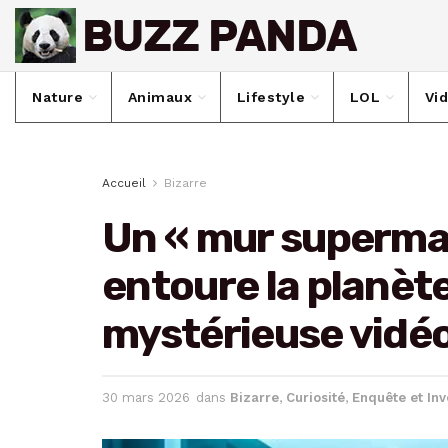
Nature
Animaux
Lifestyle
LOL
Vi
Accueil
Bizarre
Un « mur supermas
entoure la planète
mystérieuse vidé
30 mars 2026
dans
Bizarre
,
Curiosité
,
Enquête et Inv