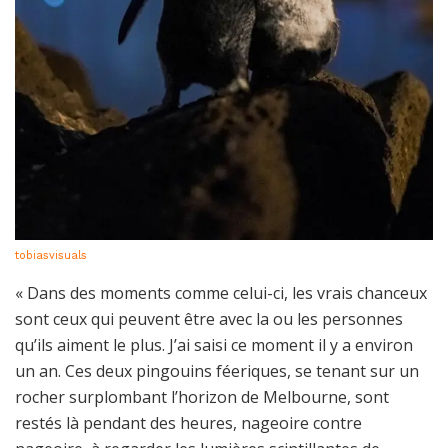
tobiasvisuals
« Dans des moments comme celui-ci, les vrais chanceux
sont ceux qui peuvent être avec la ou les personnes
qu’ils aiment le plus. J’ai saisi ce moment il y a environ
un an. Ces deux pingouins féeriques, se tenant sur un
rocher surplombant l’horizon de Melbourne, sont
restés là pendant des heures, nageoire contre