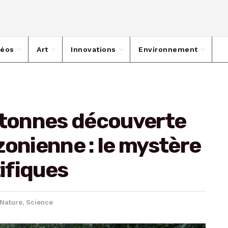
déos
Art
Innovations
Environnement
 tonnes découverte
zonienne : le mystère
tifiques
Nature
,
Science