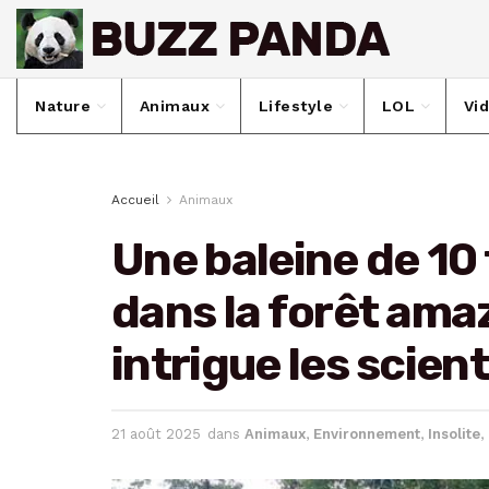
Nature
Animaux
Lifestyle
LOL
Vi
Accueil
Animaux
Une baleine de 10
dans la forêt ama
intrigue les scien
21 août 2025
dans
Animaux
,
Environnement
,
Insolite
,