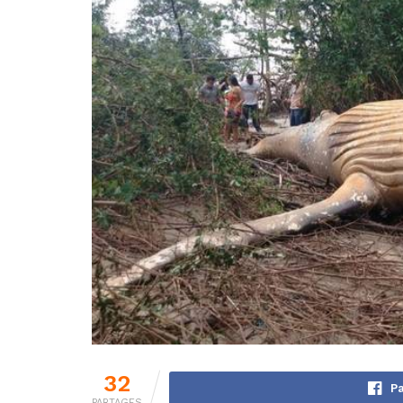
32
Pa
PARTAGES