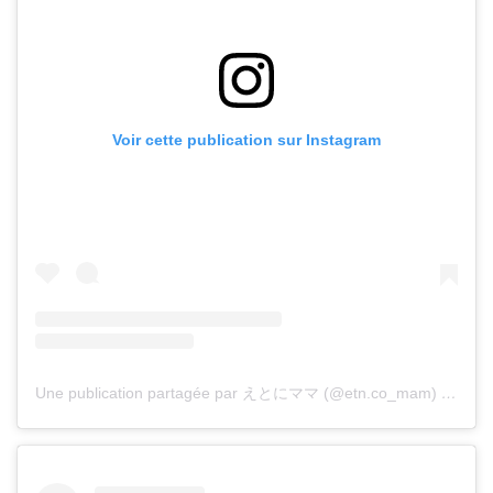
Voir cette publication sur Instagram
Une publication partagée par えとにママ (@etn.co_mam)
le
6 Ma