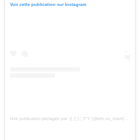
Voir cette publication sur Instagram
Une publication partagée par えとにママ (@etn.co_mam)
le
16 A