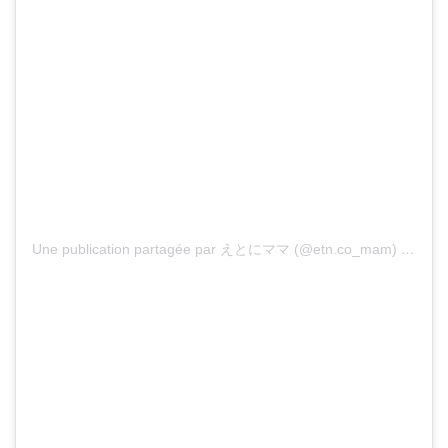
Une publication partagée par えとにママ (@etn.co_mam)
le
30 O