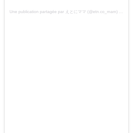
Une publication partagée par えとにママ (@etn.co_mam)
le
18 J