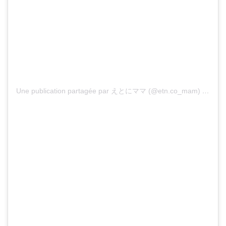
Une publication partagée par えとにママ (@etn.co_mam)
le
19 A