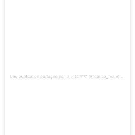
Une publication partagée par えとにママ (@etn.co_mam)
le
23 S