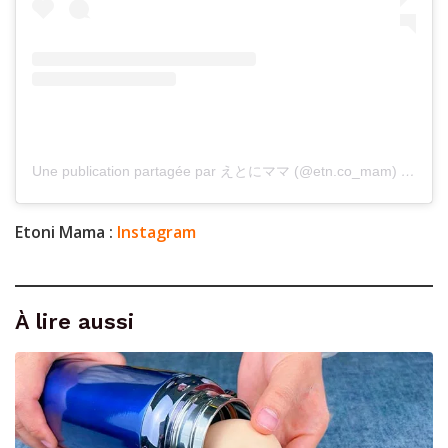
Une publication partagée par えとにママ (@etn.co_mam)
le
24 M
Etoni Mama :
Instagram
À lire aussi