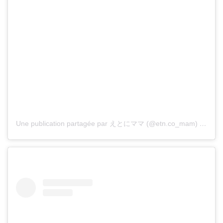
Une publication partagée par えとにママ (@etn.co_mam)
le
18 O