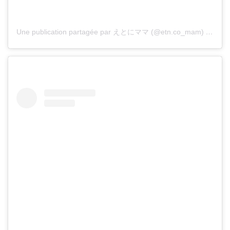
Une publication partagée par えとにママ (@etn.co_mam)
le
5 Oc