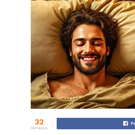
32
Pa
PARTAGES