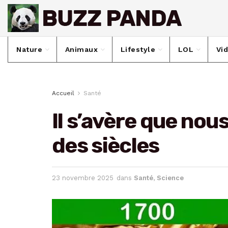
Nature
Animaux
Lifestyle
LOL
Vi
Accueil
Santé
Il s’avère que no
des siècles
23 novembre 2025
dans
Santé
,
Science