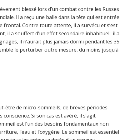
rièvement blessé lors d’un combat contre les Russes
iale. Il a reçu une balle dans la tête qui est entrée
 frontal. Contre toute attente, il a survécu et s’est
l a souffert d’un effet secondaire inhabituel : il a
gnages, il n’aurait plus jamais dormi pendant les 35
semble le perturber outre mesure, du moins jusqu’à
eut-être de micro-sommeils, de brèves périodes
conscience. Si son cas est avéré, il s’agit
sommeil est l’un des besoins fondamentaux non
rriture, l’eau et l’oxygène. Le sommeil est essentiel
our tous les animaux dotés d’un cerveau.