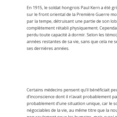
En 1915, le soldat hongrois Paul Kern a été g
sur le front oriental de la Première Guerre mond
par la tempe, détruisant une partie de son lobe
complètement rétabli physiquement. Cependant, i
perdu toute capacité à dormir. Selon les témoi
années restantes de sa vie, sans que cela ne 
ses dernières années.
Certains médecins pensent qu’il bénéficiait p
d’inconscience dont il n’avait probablement pas 
probablement d’une situation unique, car le 
négociables de la vie, au même titre que la nou
non seulement pour les humains, mais aussi p