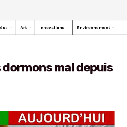
déos
Art
Innovations
Environnement
us dormons mal depuis