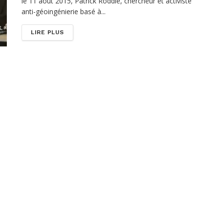
le 11 août 2015, Patrick Roddie, chercheur et activiste
anti-géoingénierie basé à...
DETAILS
LIRE PLUS