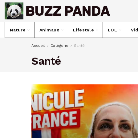
Nature
Animaux
Lifestyle
LOL
Vi
Accueil
Catégorie
Santé
Santé