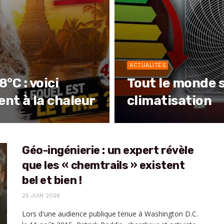
ACTUALITÉS
°C : voici
Tout le monde s
nt à la chaleur
climatisation
Géo-ingénierie : un expert révèle
que les « chemtrails » existent
bel et bien !
25 JUIN 2026
Lors d'une audience publique tenue à Washington D.C.