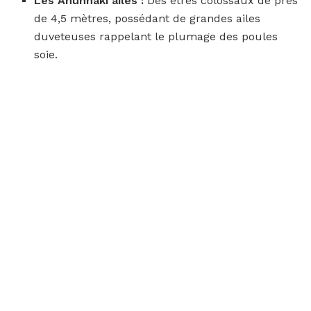
Les Anunnaki ailés :
Des êtres colossaux de près
de 4,5 mètres, possédant de grandes ailes
duveteuses rappelant le plumage des poules
soie.