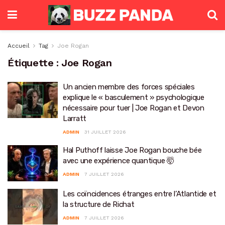
Accueil
Tag
Joe Rogan
Étiquette :
Joe Rogan
Un ancien membre des forces spéciales
explique le « basculement » psychologique
nécessaire pour tuer | Joe Rogan et Devon
Larratt
ADMIN
31 JUILLET 2026
Hal Puthoff laisse Joe Rogan bouche bée
avec une expérience quantique 🤯
ADMIN
7 JUILLET 2026
Les coïncidences étranges entre l’Atlantide et
la structure de Richat
ADMIN
7 JUILLET 2026