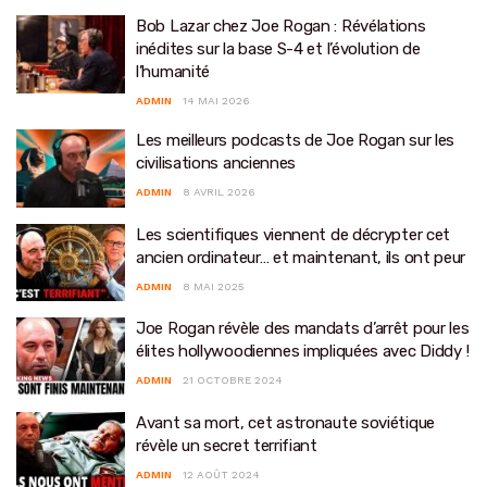
Bob Lazar chez Joe Rogan : Révélations
inédites sur la base S-4 et l’évolution de
l’humanité
ADMIN
14 MAI 2026
Les meilleurs podcasts de Joe Rogan sur les
civilisations anciennes
ADMIN
8 AVRIL 2026
Les scientifiques viennent de décrypter cet
ancien ordinateur… et maintenant, ils ont peur
ADMIN
8 MAI 2025
Joe Rogan révèle des mandats d’arrêt pour les
élites hollywoodiennes impliquées avec Diddy !
ADMIN
21 OCTOBRE 2024
Avant sa mort, cet astronaute soviétique
révèle un secret terrifiant
ADMIN
12 AOÛT 2024