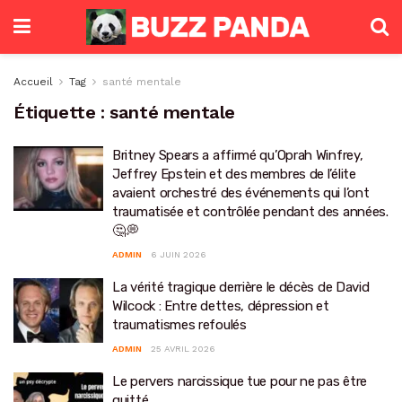
Accueil
Tag
santé mentale
Étiquette :
santé mentale
Britney Spears a affirmé qu’Oprah Winfrey,
Jeffrey Epstein et des membres de l’élite
avaient orchestré des événements qui l’ont
traumatisée et contrôlée pendant des années.
🤔💭
ADMIN
6 JUIN 2026
La vérité tragique derrière le décès de David
Wilcock : Entre dettes, dépression et
traumatismes refoulés
ADMIN
25 AVRIL 2026
Le pervers narcissique tue pour ne pas être
quitté