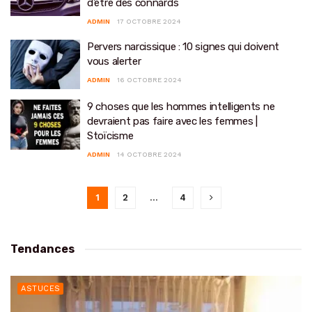
d’être des connards
ADMIN
17 OCTOBRE 2024
Pervers narcissique : 10 signes qui doivent
vous alerter
ADMIN
16 OCTOBRE 2024
9 choses que les hommes intelligents ne
devraient pas faire avec les femmes |
Stoïcisme
ADMIN
14 OCTOBRE 2024
1
2
…
4
Tendances
ASTUCES