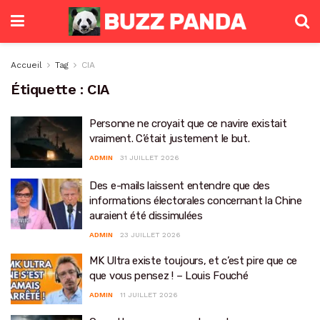
Accueil
Tag
CIA
Étiquette :
CIA
Personne ne croyait que ce navire existait
vraiment. C’était justement le but.
ADMIN
31 JUILLET 2026
Des e-mails laissent entendre que des
informations électorales concernant la Chine
auraient été dissimulées
ADMIN
23 JUILLET 2026
MK Ultra existe toujours, et c’est pire que ce
que vous pensez ! – Louis Fouché
ADMIN
11 JUILLET 2026