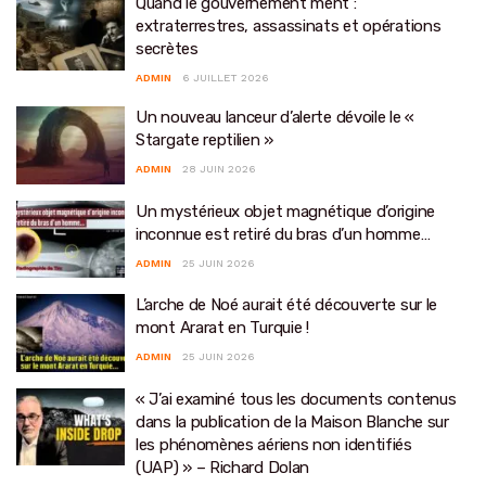
Quand le gouvernement ment :
extraterrestres, assassinats et opérations
secrètes
ADMIN
6 JUILLET 2026
Un nouveau lanceur d’alerte dévoile le «
Stargate reptilien »
ADMIN
28 JUIN 2026
Un mystérieux objet magnétique d’origine
inconnue est retiré du bras d’un homme…
ADMIN
25 JUIN 2026
L’arche de Noé aurait été découverte sur le
mont Ararat en Turquie !
ADMIN
25 JUIN 2026
« J’ai examiné tous les documents contenus
dans la publication de la Maison Blanche sur
les phénomènes aériens non identifiés
(UAP) » – Richard Dolan