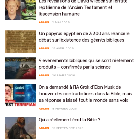
Les révélations de David Wilcock sur l’entité
reptilienne de l’Ancien Testament et
l’ascension humaine
ADMIN
2 MAI 2026
Un papyrus égyptien de 3 300 ans relance le
débat sur l’existence des géants bibliques
ADMIN
15 AVRIL 2026
9 événements bibliques qui se sont réellement
produits – confirmés par la science
ADMIN
20 MARS 2026
On a demandé à l’IA Grok d’Elon Musk de
trouver des contradictions dans la Bible, mais
sa réponse a laissé tout le monde sans voix
ADMIN
8 FÉVRIER 2026
Qui a réellement écrit la Bible ?
ADMIN
15 SEPTEMBRE 2025