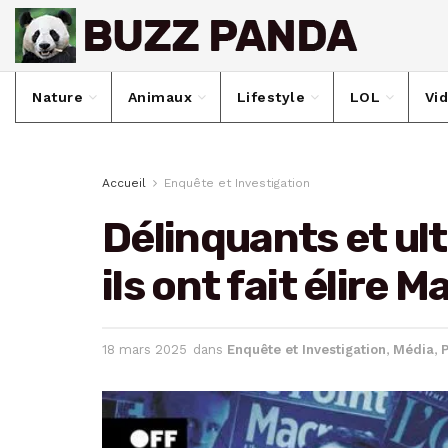
Nature
Animaux
Lifestyle
LOL
Vi
Accueil
Enquête et Investigation
Délinquants et ul
ils ont fait élire 
18 mars 2025
dans
Enquête et Investigation
,
Média
,
P