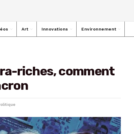
déos
Art
Innovations
Environnement
tra-riches, comment
Macron
olitique