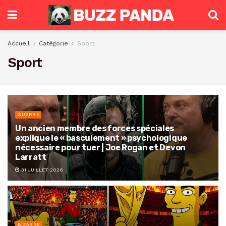
Accueil
Catégorie
Sport
Sport
GUERRE
Un ancien membre des forces spéciales
explique le « basculement » psychologique
nécessaire pour tuer | Joe Rogan et Devon
Larratt
31 JUILLET 2026
BIZARRE