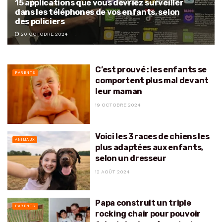
15 applications que vous devriez surveiller
dans les téléphones de vos enfants, selon
des policiers
20 OCTOBRE 2024
C’est prouvé : les enfants se
PARENTS
comportent plus mal devant
leur maman
19 OCTOBRE 2024
Voici les 3 races de chiens les
ANIMAUX
plus adaptées aux enfants,
selon un dresseur
12 AOÛT 2024
Papa construit un triple
PARENTS
rocking chair pour pouvoir